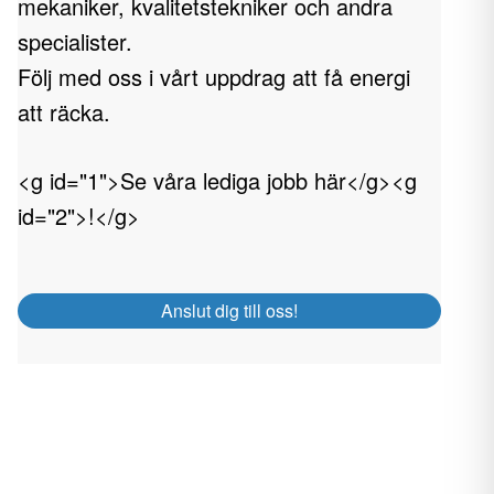
mekaniker, kvalitetstekniker och andra
specialister.
Följ med oss i vårt uppdrag att få energi
att räcka.
<g id="1">Se våra lediga jobb här</g><g
id="2">!</g>
Anslut dig till oss!