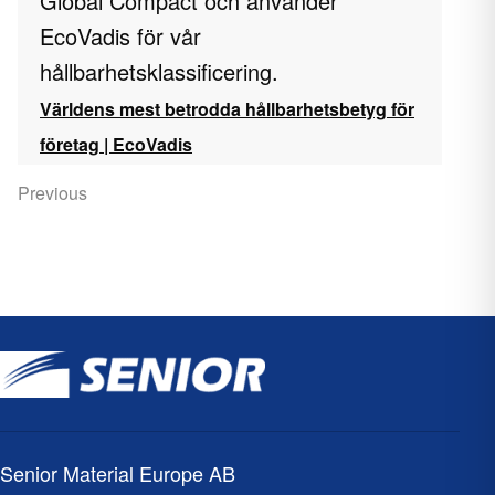
Global Compact och använder
EcoVadis för vår
hållbarhetsklassificering.
Världens mest betrodda hållbarhetsbetyg för
företag | EcoVadis
Hemsida | FN: s Global Compact
Previous
Att övervinna världens utmaningar - de
globala målen
Senior Material Europe AB