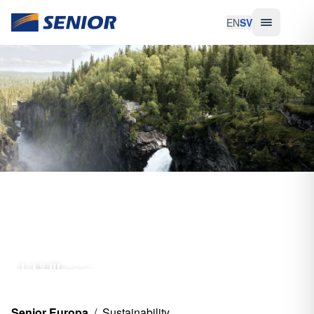
EN
SV
Hållbar
het
Senior Europa
/
Sustainability