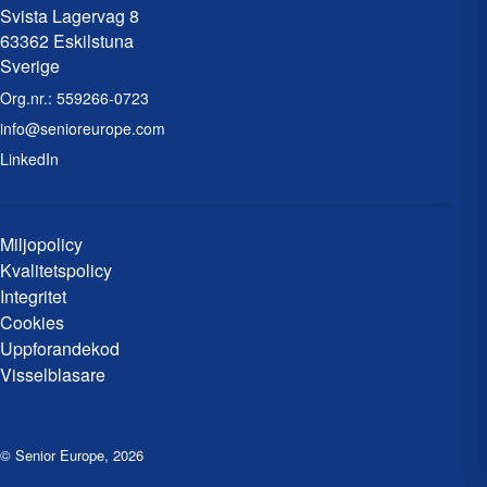
Svista Lagervag 8
63362 Eskilstuna
Sverige
Org.nr.:
559266-0723
info@senioreurope.com
LinkedIn
Miljopolicy
Kvalitetspolicy
Integritet
Cookies
Uppforandekod
Visselblasare
© Senior Europe
,
2026